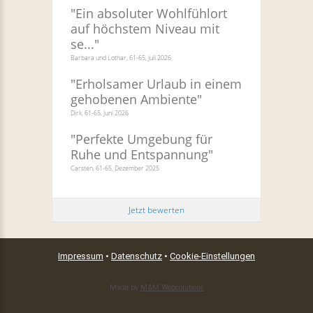
"
Ein absoluter Wohlfühlort
auf höchstem Niveau mit
se...
"
Barbara und Lothar, 61-65, Juli 2026
"
Erholsamer Urlaub in einem
gehobenen Ambiente
"
Dirk, 61-65, Juni 2026
"
Perfekte Umgebung für
Ruhe und Entspannung
"
Carsten, 61-65, Dezember 2025
Jetzt bewerten
Impressum
•
Datenschutz
•
Cookie-Einstellungen
Made by
M&M Websolutions