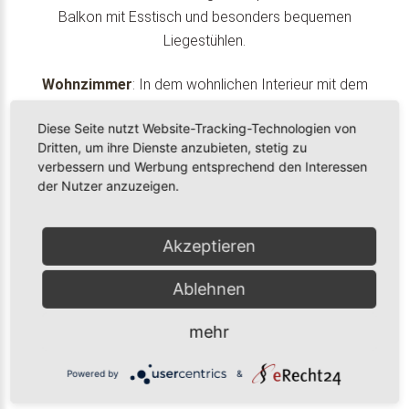
Balkon mit Esstisch und besonders bequemen
Liegestühlen.
Wohnzimmer
: In dem wohnlichen Interieur mit dem
komfortablen Sofa (ausziehbar) und dem Lesesessel
Diese Seite nutzt Website-Tracking-Technologien von
sowie dem Esstisch mit vier Stühlen finden Sie alle
Dritten, um ihre Dienste anzubieten, stetig zu
Voraussetzungen für beste Erholung. W-LAN
verbessern und Werbung entsprechend den Interessen
Internetzugang, TV-Flachbildschirm, Stereoanlage mit
der Nutzer anzuzeigen.
USB- und I-Phone-Zugang sowie CD-Spieler ergänzen die
Ausstattung.
Akzeptieren
Küche:
Komplett ausgestattete Küche mit
Ablehnen
Induktionskochfeld, Mikrowelle, Backofen, große Kühl-
Gefrierkombination, Spülmaschine, komplettes Villeroy &
mehr
Boch-Service inkl. Gläsern, Nespresso Kaffeemaschine,
hochwertiges Kochgeschirr, Toaster, alle erdenklichen
Powered by
&
Küchenhilfen.