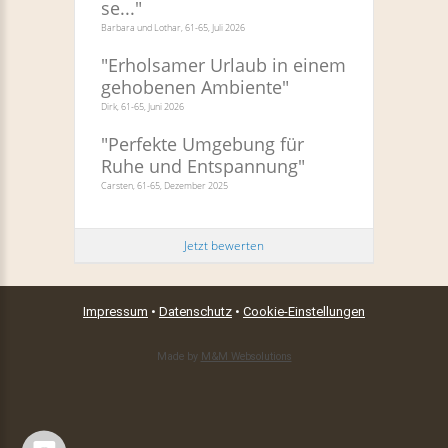
se...
"
Barbara und Lothar, 61-65, Juli 2026
"
Erholsamer Urlaub in einem
gehobenen Ambiente
"
Dirk, 61-65, Juni 2026
"
Perfekte Umgebung für
Ruhe und Entspannung
"
Carsten, 61-65, Dezember 2025
Jetzt bewerten
Impressum
•
Datenschutz
•
Cookie-Einstellungen
Made by
M&M Websolutions