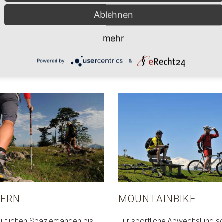
Ablehnen
mehr
Weitere Sportarten
Powered by
&
ERN
MOUNTAINBIKE
tlichen Spaziergängen bis
Für sportliche Abwechslung s