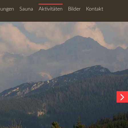
nungen
Sauna
Aktivitäten
Bilder
Kontakt
Golf
Fotos
Anfrage
Indoor Golf
Virtueller Rundgang
Online Buchung
Wandern
Webcam
Reiseversicherung
Mountainbike
Anfahrt
Klettern
Impressum
Paragliding
Datenschutz
Skifahren
Sitemap
Langlaufen
Winterwandern