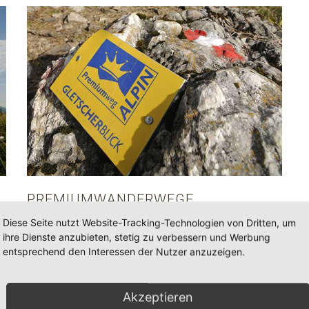
PREMIUMWANDERWEGE
Diese Seite nutzt Website-Tracking-Technologien von Dritten, um
Die fünf schönsten Wanderwege der Region wurden
ihre Dienste anzubieten, stetig zu verbessern und Werbung
mit dem Zertifikat "Premiumwanderweg"
entsprechend den Interessen der Nutzer anzuzeigen.
ausgezeichnet!
Akzeptieren
Zu den Premiumwanderwegen