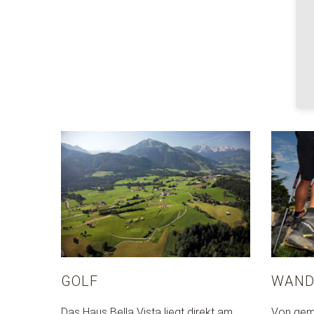
GOLF
WAND
Das Haus Bella Vista liegt direkt am
Von gemü