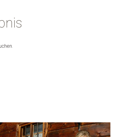
bnis
suchen.