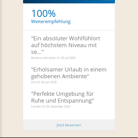
100%
Weiterempfehlung
"
Ein absoluter Wohlfühlort
auf höchstem Niveau mit
se...
"
Barbara und Lothar, 61-65, Juli 2026
"
Erholsamer Urlaub in einem
gehobenen Ambiente
"
Dirk, 61-65, Juni 2026
"
Perfekte Umgebung für
Ruhe und Entspannung
"
Carsten, 61-65, Dezember 2025
Jetzt bewerten