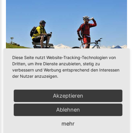
Diese Seite nutzt Website-Tracking-Technologien von
Dritten, um ihre Dienste anzubieten, stetig zu
verbessern und Werbung entsprechend den Interessen
MOUNTAINBIKE
der Nutzer anzuzeigen.
Für sportliche Abwechslung sorgen die Mountainbike- und
Akzeptieren
Radwege.
Ablehnen
Zum Radfahren
mehr